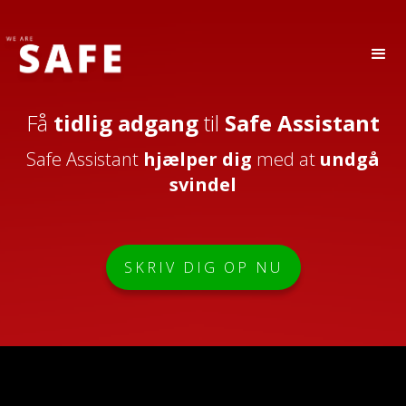
Få
tidlig adgang
til
Safe Assistant
Safe Assistant
hjælper
dig
med at
undgå
svindel
SKRIV DIG OP NU