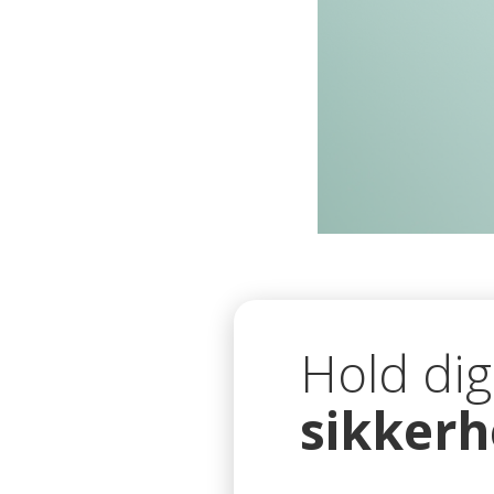
Hold di
sikker