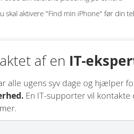
u skal aktivere "Find min iPhone" før din te
taktet af en
IT-eksper
lar alle ugens syv dage og hjælper f
kerhed.
En IT-supporter vil kontakte 
imer.