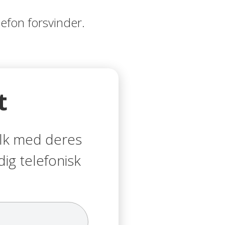
lefon forsvinder.
t
olk med deres
dig telefonisk