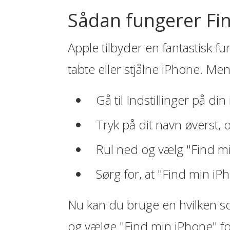
Sådan fungerer Fi
Apple tilbyder en fantastisk f
tabte eller stjålne iPhone. M
Gå til Indstillinger på di
Tryk på dit navn øverst, 
Rul ned og vælg "Find m
Sørg for, at "Find min iP
Nu kan du bruge en hvilken so
og vælge "Find min iPhone" for