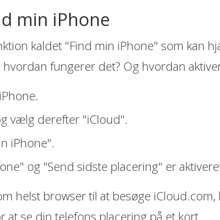
nd min iPhone
unktion kaldet "Find min iPhone" som kan h
en hvordan fungerer det? Og hvordan aktive
n iPhone.
og vælg derefter "iCloud".
in iPhone".
hone" og "Send sidste placering" er aktivere
m helst browser til at besøge iCloud.com, 
 at se din telefons placering på et kort.