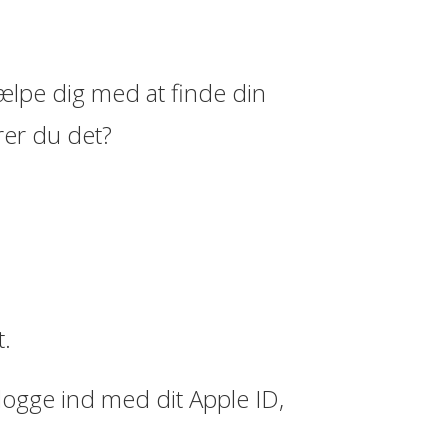
jælpe dig med at finde din
rer du det?
t.
logge ind med dit Apple ID,