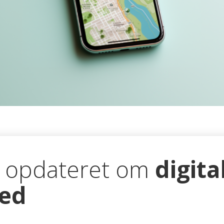
g opdateret om
digita
hed