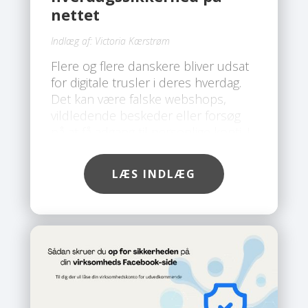
nettet
Indlæg af:
Victoria Kærstrøm
Flere og flere danskere bliver udsat
for digitale trusler i deres hverdag.
Det kan være falske webshops,
vildledende beskeder eller forsøg
på at få adgang til personlige konti. I
takt med at svindelmetoderne bliver
mere avancerede, er der behov for
LÆS INDLÆG
en løsning, der giver en mere
omfattende beskyttelse end klassisk
antivirus. Her skiller Safe Mini sig ud.