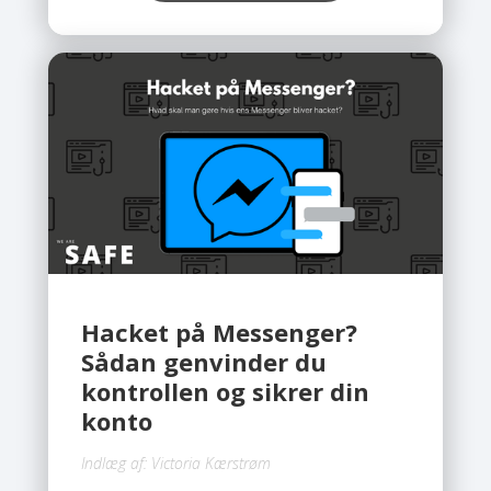
fordi de ikke er ordentligt sikret. Det
gode nyhed er, at du med få simple
skridt kan beskytte din konto. Du
behøver ikke være teknisk ekspert,
så længe du følger rådene
herunder.
Hacket på Messenger?
Sådan genvinder du
kontrollen og sikrer din
konto
Indlæg af:
Victoria Kærstrøm