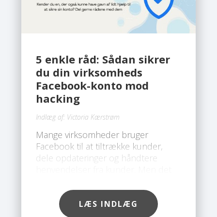
5 enkle råd: Sådan sikrer
du din virksomheds
Facebook-konto mod
hacking
Indlæg af:
Victoria Kærstrøm
Mange virksomheder bruger
Facebook til at tiltrække kunder,
dele opdateringer og håndtere
henvendelser fra kunder. Men det
gør også platformen til et attraktivt
mål for hackere. Desværre ser vi hos
Safe, at flere og flere
LÆS INDLÆG
virksomhedskonti bliver hacket, ofte