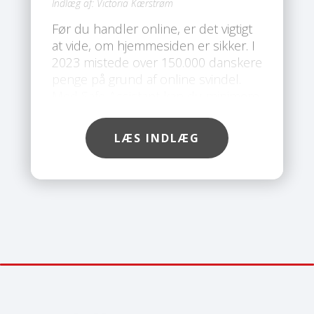
Indlæg af:
Victoria Kærstrøm
Før du handler online, er det vigtigt
at vide, om hjemmesiden er sikker. I
2023 mistede over 150.000 danskere
penge på grund af online svindel.
Med Safe Assistant kan du minimere
risikoen for at blive ramt af svindel.
Med Safe’s værktøj kan du nemt
LÆS INDLÆG
tjekke, om en hjemmeside er sikker,
før du indtaster dine
kortoplysninger.