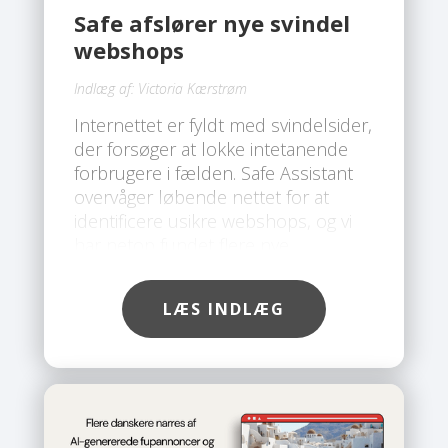
Safe afslører nye svindel
webshops
Indlæg af:
Victoria Kærstrøm
Internettet er fyldt med svindelsider,
der forsøger at lokke intetanende
forbrugere i fælden. Safe Assistant
overvåger løbende nettet for at
identificere usikre webshops, og vi
har netop fundet flere nye
svindelsider, som du bør undgå.
LÆS INDLÆG