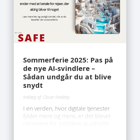
Sommerferie 2025: Pas på
de nye AI-svindlere –
Sådan undgår du at blive
snydt
Indlæg af:
Oscar Hedeby
I en verden, hvor digitale tjenester
fylder mere og mere, er det blevet
nemmere for svindlere at udnytte
forbrugere, der søger deres
drømmeferie. Især i forbindelse med