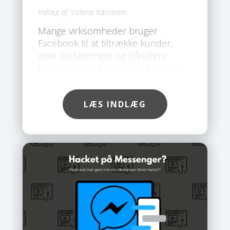
Indlæg af:
Victoria Kærstrøm
Mange virksomheder bruger
Facebook til at tiltrække kunder,
dele opdateringer og håndtere
henvendelser fra kunder. Men det
gør også platformen til et attraktivt
mål for hackere. Desværre ser vi hos
Safe, at flere og flere
LÆS INDLÆG
virksomhedskonti bliver hacket, ofte
fordi de ikke er ordentligt sikret. Det
gode nyhed er, at du med få simple
skridt kan beskytte din konto. Du
behøver ikke være teknisk ekspert,
så længe du følger rådene
herunder.