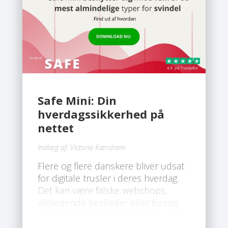
Safe Mini: Din
hverdagssikkerhed på
nettet
Indlæg af:
Victoria Kærstrøm
Flere og flere danskere bliver udsat
for digitale trusler i deres hverdag.
Det kan være falske webshops,
vildledende beskeder eller forsøg
på at få adgang til personlige konti. I
takt med at svindelmetoderne bliver