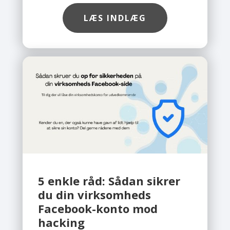
mere avancerede, er der behov for
LÆS INDLÆG
en løsning, der giver en mere
omfattende beskyttelse end klassisk
antivirus. Her skiller Safe Mini sig ud.
5 enkle råd: Sådan sikrer
du din virksomheds
Facebook-konto mod
hacking