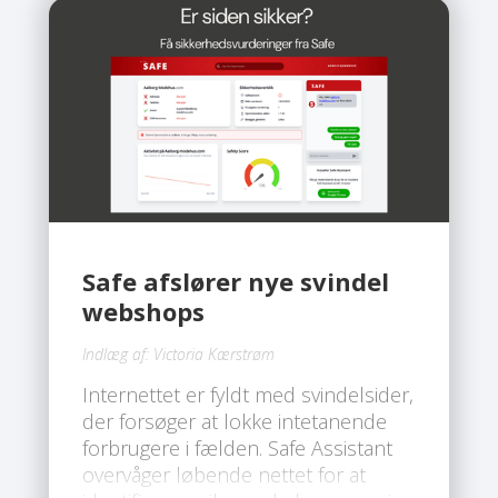
Safe afslører nye svindel
webshops
Indlæg af:
Victoria Kærstrøm
Internettet er fyldt med svindelsider,
der forsøger at lokke intetanende
forbrugere i fælden. Safe Assistant
overvåger løbende nettet for at