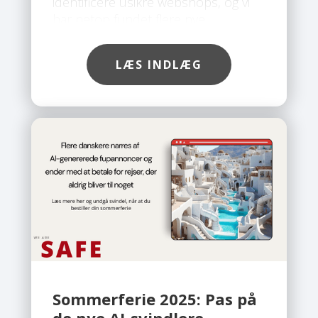
identificere usikre webshops, og vi
har netop fundet flere nye
svindelsider, som du bør undgå.
LÆS INDLÆG
Sommerferie 2025: Pas på