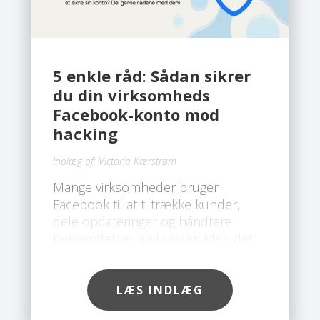
5 enkle råd: Sådan sikrer
du din virksomheds
Facebook-konto mod
hacking
Indlæg af:
Victoria Kærstrøm
Mange virksomheder bruger
Facebook til at tiltrække kunder,
dele opdateringer og håndtere
henvendelser fra kunder. Men det
gør også platformen til et attraktivt
mål for hackere. Desværre ser vi hos
Safe, at flere og flere
LÆS INDLÆG
virksomhedskonti bliver hacket, ofte