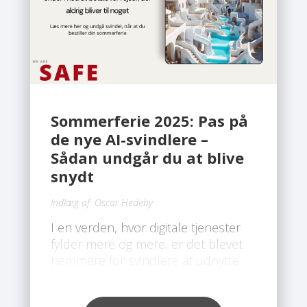
Sommerferie 2025: Pas på
de nye AI-svindlere –
Sådan undgår du at blive
snydt
Indlæg af:
Oscar Hedeby
I en verden, hvor digitale tjenester
fylder mere og mere, er det blevet
nemmere for svindlere at udnytte
forbrugere, der søger deres
drømmeferie. Især i forbindelse med