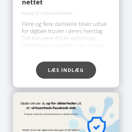
nettet
Indlæg af:
Victoria Kærstrøm
Flere og flere danskere bliver udsat
for digitale trusler i deres hverdag.
Det kan være falske webshops,
vildledende beskeder eller forsøg
på at få adgang til personlige konti. I
takt med at svindelmetoderne bliver
mere avancerede, er der behov for
LÆS INDLÆG
en løsning, der giver en mere
omfattende beskyttelse end klassisk
antivirus. Her skiller Safe Mini sig ud.