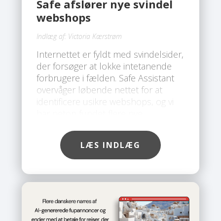
Safe afslører nye svindel
webshops
Indlæg af:
Victoria Kærstrøm
Internettet er fyldt med svindelsider,
der forsøger at lokke intetanende
forbrugere i fælden. Safe Assistant
overvåger løbende nettet for at
identificere usikre webshops, og vi
har netop fundet flere nye
svindelsider, som du bør undgå.
LÆS INDLÆG