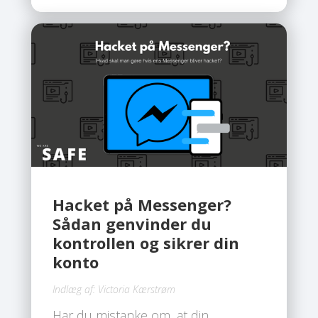
fordi de ikke er ordentligt sikret. Det
gode nyhed er, at du med få simple
skridt kan beskytte din konto. Du
behøver ikke være teknisk ekspert,
så længe du følger rådene
herunder.
Hacket på Messenger?
Sådan genvinder du
kontrollen og sikrer din
konto
Indlæg af:
Victoria Kærstrøm
Har du mistanke om, at din