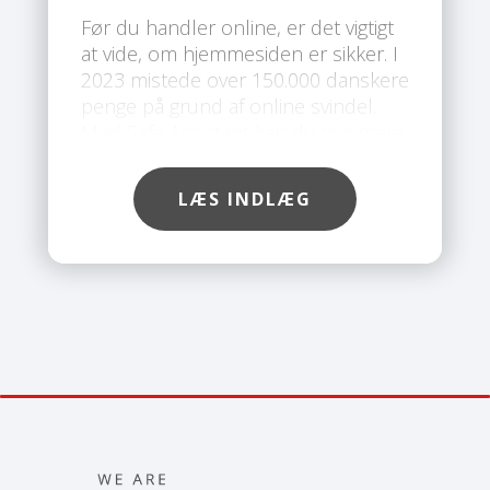
Før du handler online, er det vigtigt
at vide, om hjemmesiden er sikker. I
2023 mistede over 150.000 danskere
penge på grund af online svindel.
Med Safe Assistant kan du minimere
risikoen for at blive ramt af svindel.
Med Safe’s værktøj kan du nemt
LÆS INDLÆG
tjekke, om en hjemmeside er sikker,
før du indtaster dine
kortoplysninger.