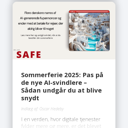
Sommerferie 2025: Pas på
de nye AI-svindlere –
Sådan undgår du at blive
snydt
Indlæg af:
Oscar Hedeby
I en verden, hvor digitale tjenester
fylder mere og mere, er det blevet