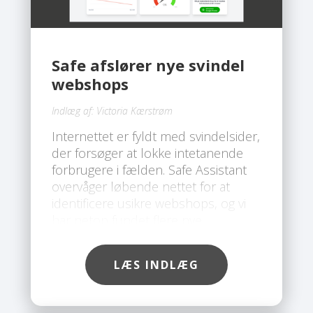
Safe afslører nye svindel
webshops
Indlæg af:
Victoria Kærstrøm
Internettet er fyldt med svindelsider,
der forsøger at lokke intetanende
forbrugere i fælden. Safe Assistant
overvåger løbende nettet for at
identificere usikre webshops, og vi
har netop fundet flere nye
svindelsider, som du bør undgå.
LÆS INDLÆG