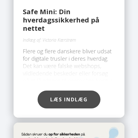
Safe Mini: Din
hverdagssikkerhed på
nettet
Indlæg af:
Victoria Kærstrøm
Flere og flere danskere bliver udsat
for digitale trusler i deres hverdag.
Det kan være falske webshops,
vildledende beskeder eller forsøg
på at få adgang til personlige konti. I
takt med at svindelmetoderne bliver
mere avancerede, er der behov for
LÆS INDLÆG
en løsning, der giver en mere
omfattende beskyttelse end klassisk
antivirus. Her skiller Safe Mini sig ud.