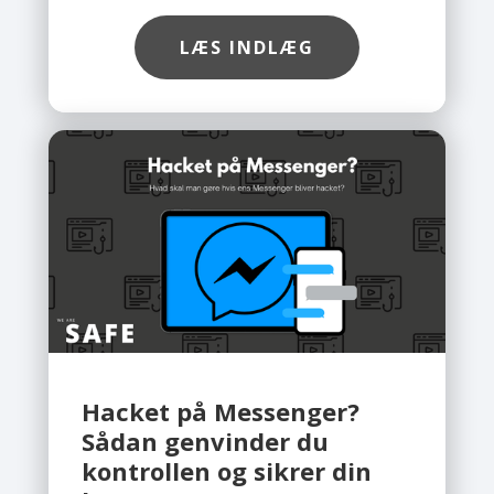
mål for hackere. Desværre ser vi hos
Safe, at flere og flere
LÆS INDLÆG
virksomhedskonti bliver hacket, ofte
fordi de ikke er ordentligt sikret. Det
gode nyhed er, at du med få simple
skridt kan beskytte din konto. Du
behøver ikke være teknisk ekspert,
så længe du følger rådene
herunder.
Hacket på Messenger?
Sådan genvinder du
kontrollen og sikrer din