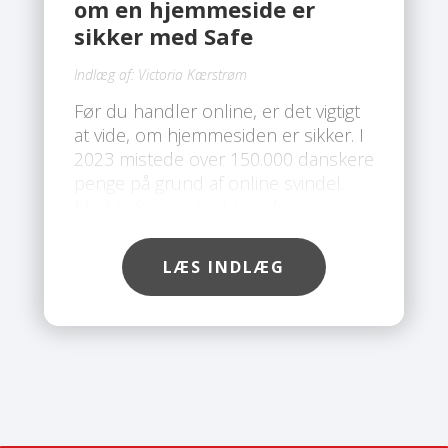
om en hjemmeside er
sikker med Safe
Indlæg af:
Victoria Kærstrøm
Før du handler online, er det vigtigt
at vide, om hjemmesiden er sikker. I
2023 mistede over 150.000 danskere
penge på grund af online svindel.
Med Safe Assistant kan du minimere
risikoen for at blive ramt af svindel.
Med Safe’s værktøj kan du nemt
LÆS INDLÆG
tjekke, om en hjemmeside er sikker,
før du indtaster dine
kortoplysninger.