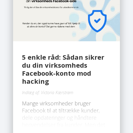
5 enkle råd: Sådan sikrer
du din virksomheds
Facebook-konto mod
hacking
Indlæg af:
Victoria Kærstrøm
Mange virksomheder bruger
Facebook til at tiltrække kunder,
dele opdateringer og håndtere
henvendelser fra kunder. Men det
gør også platformen til et attraktivt