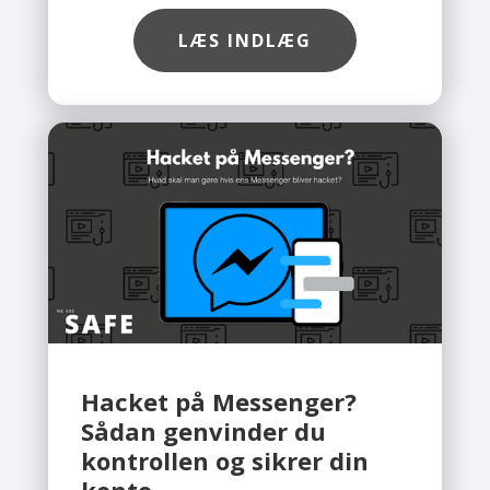
mål for hackere. Desværre ser vi hos
Safe, at flere og flere
LÆS INDLÆG
virksomhedskonti bliver hacket, ofte
fordi de ikke er ordentligt sikret. Det
gode nyhed er, at du med få simple
skridt kan beskytte din konto. Du
behøver ikke være teknisk ekspert,
så længe du følger rådene
herunder.
Hacket på Messenger?
Sådan genvinder du
kontrollen og sikrer din