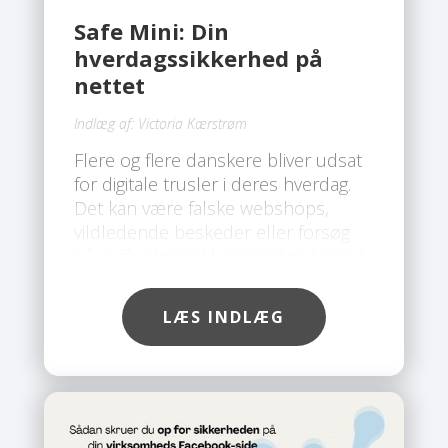
Safe Mini: Din
hverdagssikkerhed på
nettet
Indlæg af:
Victoria Kærstrøm
Flere og flere danskere bliver udsat
for digitale trusler i deres hverdag.
Det kan være falske webshops,
vildledende beskeder eller forsøg
på at få adgang til personlige konti. I
takt med at svindelmetoderne bliver
mere avancerede, er der behov for
LÆS INDLÆG
en løsning, der giver en mere
omfattende beskyttelse end klassisk
antivirus. Her skiller Safe Mini sig ud.