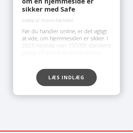
om en hjemmeside er
sikker med Safe
Indlæg af:
Victoria Kærstrøm
Før du handler online, er det vigtigt
at vide, om hjemmesiden er sikker. I
2023 mistede over 150.000 danskere
penge på grund af online svindel.
Med Safe Assistant kan du minimere
risikoen for at blive ramt af svindel.
Med Safe’s værktøj kan du nemt
LÆS INDLÆG
tjekke, om en hjemmeside er sikker,
før du indtaster dine
kortoplysninger.