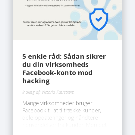
5 enkle råd: Sådan sikrer
du din virksomheds
Facebook-konto mod
hacking
Indlæg af:
Victoria Kærstrøm
Mange virksomheder bruger
Facebook til at tiltrække kunder,
dele opdateringer og håndtere
henvendelser fra kunder. Men det
gør også platformen til et attraktivt