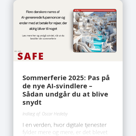
Sommerferie 2025: Pas på
de nye AI-svindlere –
Sådan undgår du at blive
snydt
Indlæg af:
Oscar Hedeby
I en verden, hvor digitale tjenester
fylder mere og mere, er det blevet