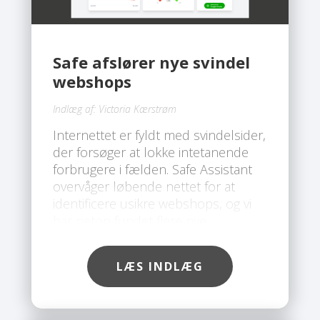
Safe afslører nye svindel
webshops
Indlæg af:
Victoria Kærstrøm
Internettet er fyldt med svindelsider,
der forsøger at lokke intetanende
forbrugere i fælden. Safe Assistant
overvåger løbende nettet for at
identificere usikre webshops, og vi
har netop fundet flere nye
svindelsider, som du bør undgå.
LÆS INDLÆG