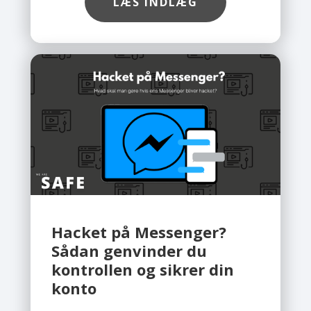
Safe, at flere og flere
LÆS INDLÆG
virksomhedskonti bliver hacket, ofte
fordi de ikke er ordentligt sikret. Det
gode nyhed er, at du med få simple
skridt kan beskytte din konto. Du
behøver ikke være teknisk ekspert,
så længe du følger rådene
herunder.
Hacket på Messenger?
Sådan genvinder du
kontrollen og sikrer din
konto