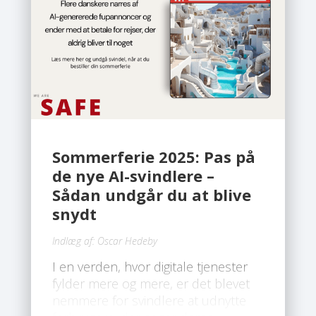
Sommerferie 2025: Pas på
de nye AI-svindlere –
Sådan undgår du at blive
snydt
Indlæg af:
Oscar Hedeby
I en verden, hvor digitale tjenester
fylder mere og mere, er det blevet
nemmere for svindlere at udnytte