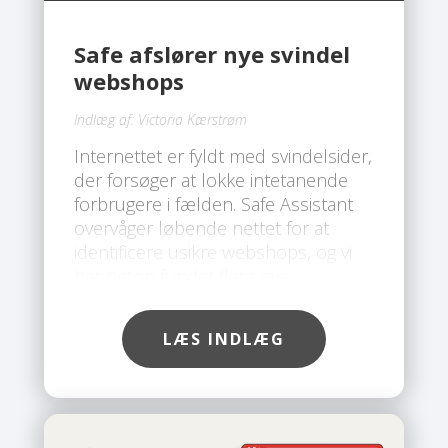
Safe afslører nye svindel
webshops
Indlæg af:
Victoria Kærstrøm
Internettet er fyldt med svindelsider,
der forsøger at lokke intetanende
forbrugere i fælden. Safe Assistant
overvåger løbende nettet for at
identificere usikre webshops, og vi
har netop fundet flere nye
svindelsider, som du bør undgå.
LÆS INDLÆG