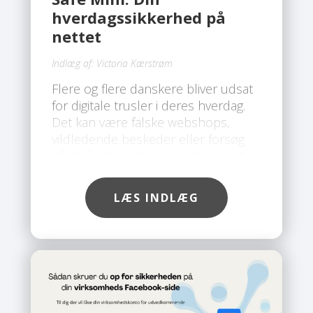
hverdagssikkerhed på
nettet
Indlæg af:
Victoria Kærstrøm
Flere og flere danskere bliver udsat
for digitale trusler i deres hverdag.
Det kan være falske webshops,
vildledende beskeder eller forsøg
på at få adgang til personlige konti. I
takt med at svindelmetoderne bliver
mere avancerede, er der behov for
LÆS INDLÆG
en løsning, der giver en mere
omfattende beskyttelse end klassisk
antivirus. Her skiller Safe Mini sig ud.