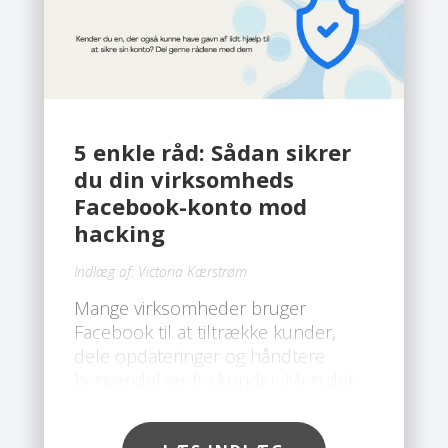
5 enkle råd: Sådan sikrer
du din virksomheds
Facebook-konto mod
hacking
Indlæg af:
Victoria Kærstrøm
Mange virksomheder bruger
Facebook til at tiltrække kunder,
dele opdateringer og håndtere
henvendelser fra kunder. Men det
gør også platformen til et attraktivt
mål for hackere. Desværre ser vi hos