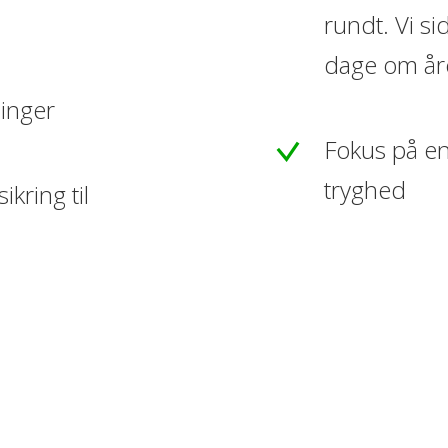
rundt. Vi si
dage om år
inger
Fokus på e
tryghed
ikring til