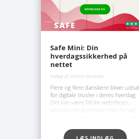
Safe Mini: Din
hverdagssikkerhed på
nettet
Indlæg af:
Victoria Kærstrøm
Flere og flere danskere bliver udsa
for digitale trusler i deres hverdag.
Det kan være falske webshops,
vildledende beskeder eller forsøg
på at få adgang til personlige konti.
I takt med at svindelmetoderne
bliver mere avancerede, er der
LÆS INDLÆG