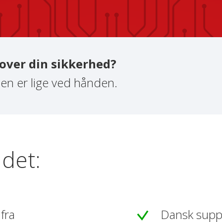
n over din sikkerhed?
pen er lige ved hånden.
det:
fra
Dansk suppo