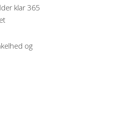
dder klar 365
et
nkelhed og