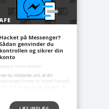
Hacket på Messenger?
Sådan genvinder du
kontrollen og sikrer din
konto
Indlæg af:
Victoria Kærstrøm
Har du mistanke om, at din
Messenger-konto er blevet hacket?
Eller har du pludselig opdaget, at
beskeder er blevet sendt fra din
konto uden din viden? Du er ikke
alene. Mange brugere oplever
LÆS INDLÆG