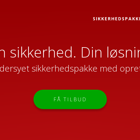
SIKKERHEDSPAKK
n sikkerhed. Din løsni
ersyet sikkerhedspakke med oprette
FÅ TILBUD