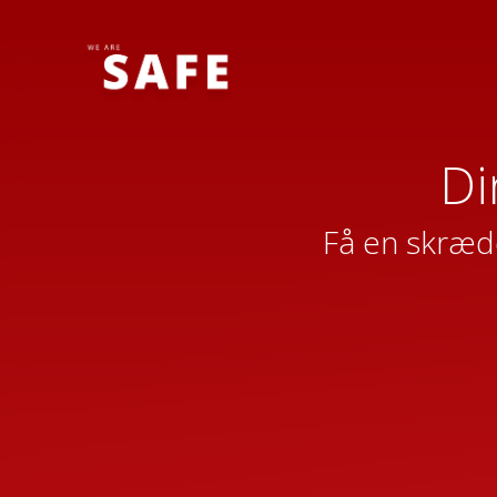
Di
Få en skrædd