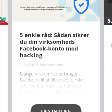
5 enkle råd: Sådan sikrer
du din virksomheds
Facebook-konto mod
hacking
Indlæg af:
Victoria Kærstrøm
t
Mange virksomheder bruger
Facebook til at tiltrække kunder,
dele opdateringer og håndtere
henvendelser fra kunder. Men det
gør også platformen til et attraktivt
mål for hackere. Desværre ser vi
hos Safe, at flere og flere
LÆS INDLÆG