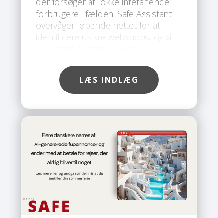
der forsøger at lokke intetanende
forbrugere i fælden. Safe Assistant
overvåger løbende nettet for at
identificere usikre webshops, og vi
har netop fundet flere nye
svindelsider, som du bør undgå.
LÆS INDLÆG