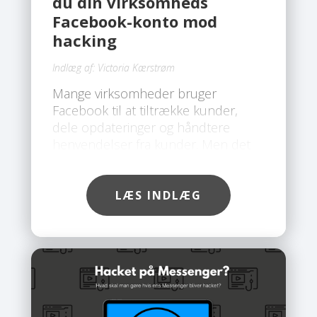
du din virksomheds
Facebook-konto mod
hacking
Indlæg af:
Victoria Kærstrøm
Mange virksomheder bruger
Facebook til at tiltrække kunder,
dele opdateringer og håndtere
henvendelser fra kunder. Men det
gør også platformen til et attraktivt
mål for hackere. Desværre ser vi hos
Safe, at flere og flere
LÆS INDLÆG
virksomhedskonti bliver hacket, ofte
fordi de ikke er ordentligt sikret. Det
gode nyhed er, at du med få simple
skridt kan beskytte din konto. Du
behøver ikke være teknisk ekspert,
så længe du følger rådene
herunder.