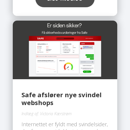
desværre, at deres Facebook- og
Messenger-konti bliver
kompromitteret af hackere.
Safe afslører nye svindel
webshops
Indlæg af:
Victoria Kærstrøm
Internettet er fyldt med svindelsider,