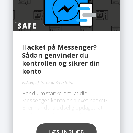
Hacket på Messenger?
Sådan genvinder du
kontrollen og sikrer din
konto
Indlæg af:
Victoria Kærstrøm
Har du mistanke om, at din
Messenger-konto er blevet hacket?
Eller har du pludselig opdaget, at
beskeder er blevet sendt fra din
konto uden din viden? Du er ikke
alene. Mange brugere oplever
LÆS INDLÆG