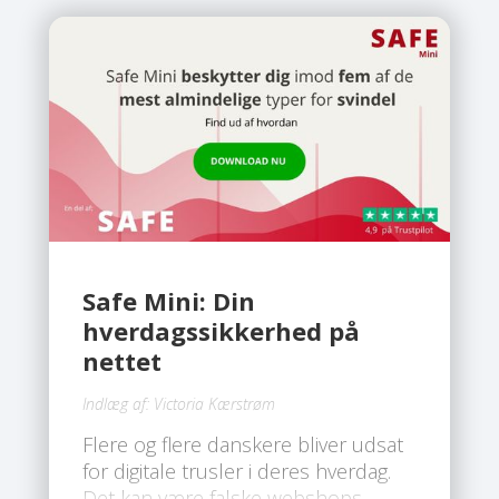
Safe Mini: Din
hverdagssikkerhed på
nettet
Indlæg af:
Victoria Kærstrøm
Flere og flere danskere bliver udsat
for digitale trusler i deres hverdag.
Det kan være falske webshops,