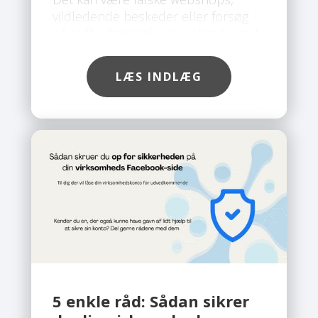
vildledende beskeder eller forsøg
på at få adgang til personlige konti. I
takt med at svindelmetoderne bliver
mere avancerede, er der behov for
LÆS INDLÆG
en løsning, der giver en mere
omfattende beskyttelse end klassisk
antivirus. Her skiller Safe Mini sig ud.
5 enkle råd: Sådan sikrer