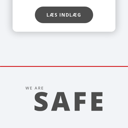
risikoen for at blive ramt af svindel.
Med Safe’s værktøj kan du nemt
LÆS INDLÆG
tjekke, om en hjemmeside er sikker,
før du indtaster dine
kortoplysninger.